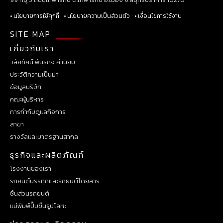
• นโยบายการใช้คุกกี้
• นโยบายความเป็นส่วนตัว
• เงื่อนไขการใช้งาน
SITE MAP
เกี่ยวกับเรา
วิสัยทัศน์ พันธกิจ ค่านิยม
ประวัติความเป็นมา
ข้อมูลบริษัท
คณะผู้บริหาร
การกำกับดูแลกิจการ
สาขา
รางวัลและมาตรฐานสากล
ธุรกิจและผลิตภัณฑ์
โรงงานของเรา
รถยนต์บรรทุกและรถยนต์โดยสาร
ชิ้นส่วนรถยนต์
แม่พิมพ์ปั๊มขึ้นรูปโลหะ