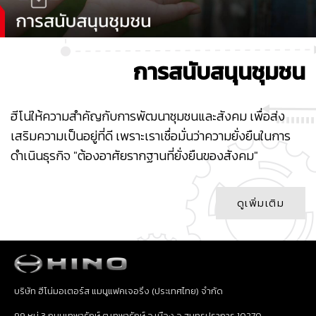
การสนับสนุนชุมชน
ฮีโน่ให้ความสำคัญกับการพัฒนาชุมชนและสังคม เพื่อส่ง
เสริมความเป็นอยู่ที่ดี เพราะเราเชื่อมั่นว่าความยั่งยืนในการ
ดำเนินธุรกิจ "ต้องอาศัยรากฐานที่ยั่งยืนของสังคม"
ดูเพิ่มเติม
บริษัท ฮีโน่มอเตอร์ส แมนูแฟคเจอริ่ง (ประเทศไทย) จำกัด
99 หมู่ 3 ถนนเทพารักษ์ ต.เทพารักษ์ อ.เมือง จ.สมุทรปราการ 10270